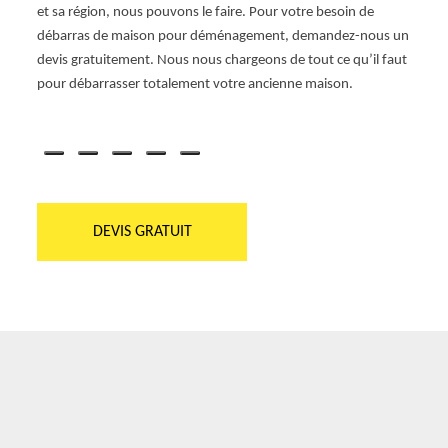
 de
et sa région, nous pouvons le faire. Pour votre besoin de
répon
débarras de maison pour déménagement, demandez-nous un
Profes
de
devis gratuitement. Nous nous chargeons de tout ce qu’il faut
pour v
 le
pour débarrasser totalement votre ancienne maison.
somme
de vos
faites
DEVIS GRATUIT