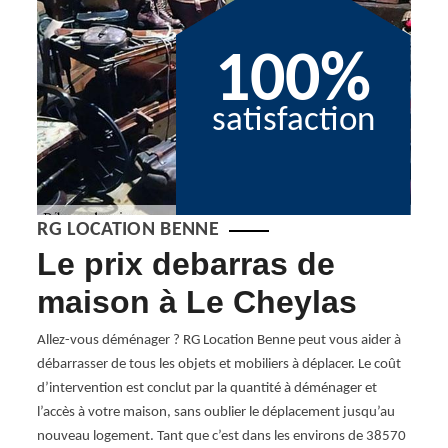
100%
satisfaction
RG LOCATION BENNE
Le prix debarras de
No
son
maison à Le Cheylas
de
Allez-vous déménager ? RG Location Benne peut vous aider à
Vous 
débarrasser de tous les objets et mobiliers à déplacer. Le coût
votre 
rrasser
d’intervention est conclut par la quantité à déménager et
grenie
Benne.
l’accès à votre maison, sans oublier le déplacement jusqu’au
pouvo
e
nouveau logement. Tant que c’est dans les environs de 38570
une s