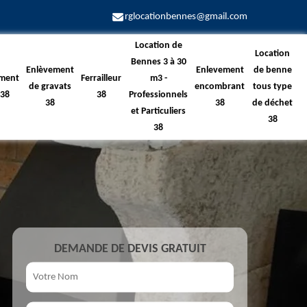
rglocationbennes@gmail.com
Location de
Location
Bennes 3 à 30
Enlèvement
Enlevement
de benne
ment
Ferrailleur
m3 -
de gravats
encombrant
tous type
 38
38
Professionnels
38
38
de déchet
et Particuliers
38
38
DEMANDE DE DEVIS GRATUIT