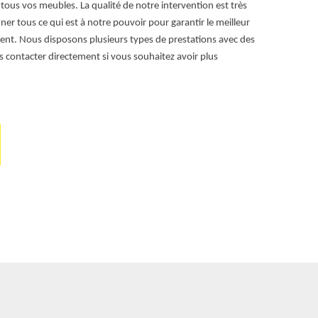
 tous vos meubles. La qualité de notre intervention est très
déménagement p
er tous ce qui est à notre pouvoir pour garantir le meilleur
formules à cho
t. Nous disposons plusieurs types de prestations avec des
us contacter directement si vous souhaitez avoir plus