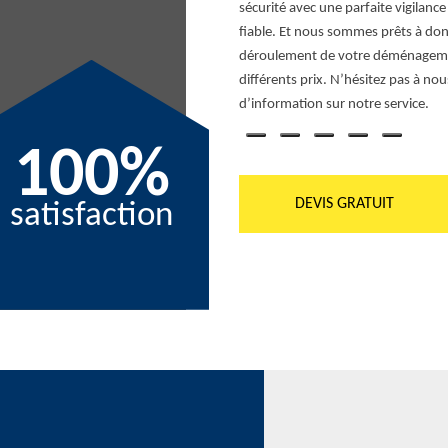
isant votre demande. Tout tarif de
sécurité avec une parfaite vigilance
de la localisation géographique. Nos
fiable. Et nous sommes prêts à donn
t bureau, maison, appartement, etc.)
déroulement de votre déménagemen
différents prix. N’hésitez pas à no
d’information sur notre service.
100%
DEVIS GRATUIT
satisfaction