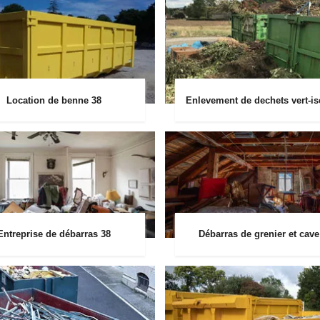
Location de benne 38
Enlevement de dechets vert-is
Entreprise de débarras 38
Débarras de grenier et cave