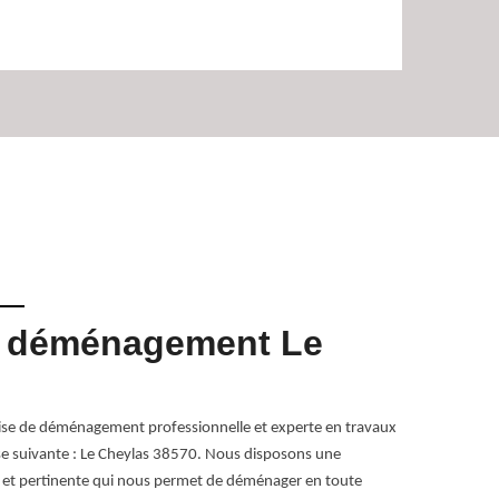
e déménagement Le
Votre
Avant de réal
Cela vous perm
ise de déménagement professionnelle et experte en travaux
déménagement à
e suivante : Le Cheylas 38570. Nous disposons une
réalisation et
te et pertinente qui nous permet de déménager en toute
pour toute int