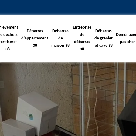
nlevement
Entreprise
Débarras
Débarras
Débarras
e dechets
de
Déménage
d'appartement
de
de grenier
vert-isere-
débarras
pas cher
38
maison 38
et cave 38
38
38