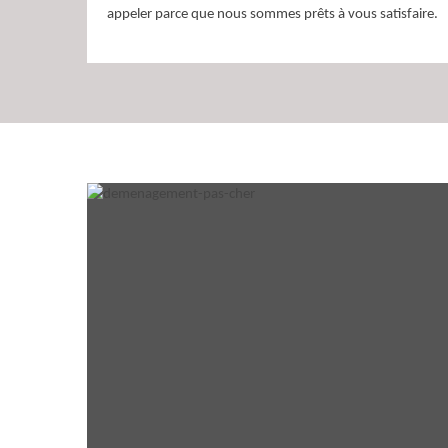
appeler parce que nous sommes prêts à vous satisfaire.
Pour un bon déména
38570
Le déménagement est une intervention simple ou comple
Pour toute réalisation, il s’agit de bien s’organiser et de 
pas abîmés. Assurant un déménagement pas cher à Le 