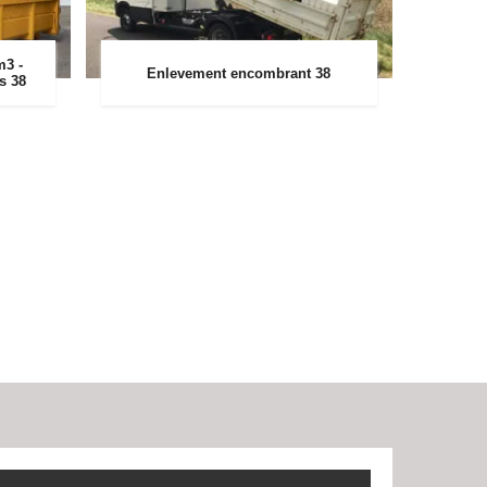
m3 -
Enlevement encombrant 38
rs 38