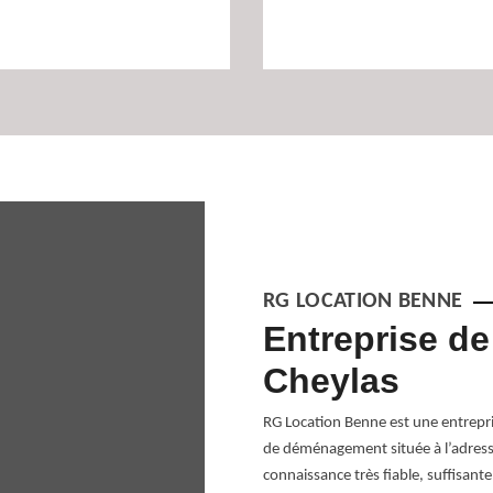
RG LOCATION BENNE
gement sur
Entreprise d
Cheylas
xe en fonction des travaux à réaliser.
RG Location Benne est une entrepr
veiller à ce que les mobiliers ne soient
de déménagement située à l’adress
Cheylas, RG Location Benne propose un
connaissance très fiable, suffisan