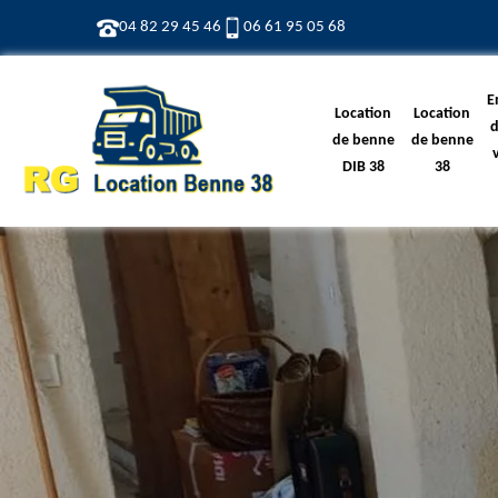
04 82 29 45 46
06 61 95 05 68
E
Location
Location
d
de benne
de benne
DIB 38
38