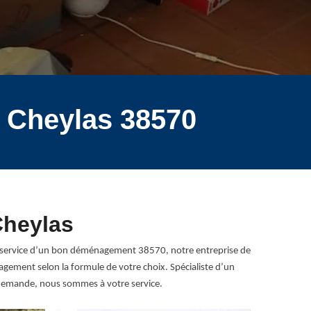
 Cheylas 38570
Cheylas
Au service d’un bon déménagement 38570, notre entreprise de
gement selon la formule de votre choix. Spécialiste d’un
 demande, nous sommes à votre service.