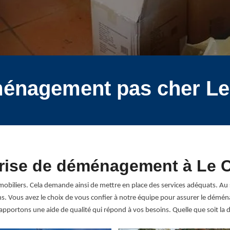
ménagement pas cher Le
rise de déménagement à Le 
obiliers. Cela demande ainsi de mettre en place des services adéquats. 
Vous avez le choix de vous confier à notre équipe pour assurer le déména
ortons une aide de qualité qui répond à vos besoins. Quelle que soit la