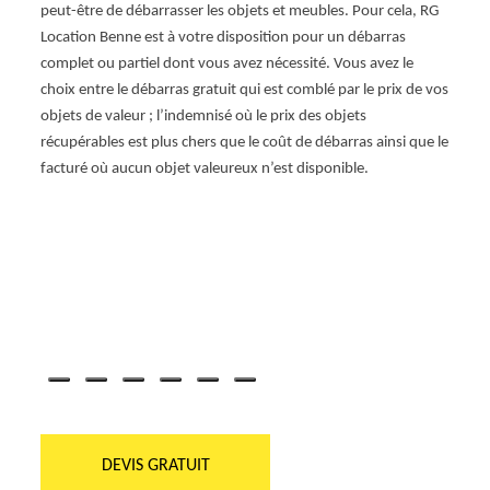
l’empl
peut-être de débarrasser les objets et meubles. Pour cela, RG
e de
réalis
Location Benne est à votre disposition pour un débarras
activi
complet ou partiel dont vous avez nécessité. Vous avez le
Afin d
choix entre le débarras gratuit qui est comblé par le prix de vos
de dé
objets de valeur ; l’indemnisé où le prix des objets
ne pas
récupérables est plus chers que le coût de débarras ainsi que le
facturé où aucun objet valeureux n’est disponible.
DEVIS GRATUIT