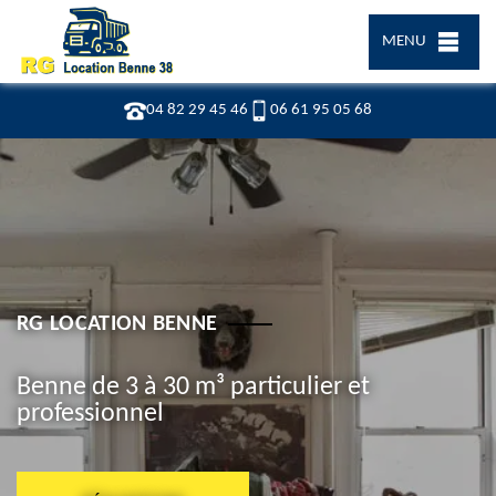
MENU
04 82 29 45 46
06 61 95 05 68
RG LOCATION BENNE
Benne de 3 à 30 m³ particulier et
professionnel