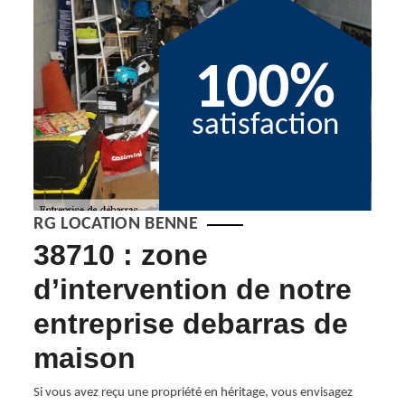
100%
satisfaction
RG LOCATION BENNE
38710 : zone
En
e
d’intervention de notre
de
entreprise debarras de
La pr
bénéd
maison
utes
membr
amais.
tout 
Si vous avez reçu une propriété en héritage, vous envisagez
ême y