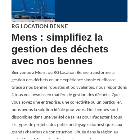
RG LOCATION BENNE
e
Mens : simplifiez la
Of
gestion des déchets
be
avec nos bennes
et
il peut
Bienvenue à Mens, où RG Location Benne transforme la
Chez 
,
gestion des déchets en une expérience simple et efficace.
notre 
on de
Grâce à nos bennes robustes et polyvalentes, nous répondons
vos ch
yez en
à tous vos besoins en matière de gestion des déchets. Que
Mens,
ge,
vous soyez une entreprise, une collectivité ou un particulier,
constr
ier la
nous avons la solution idéale pour vous. Nos bennes sont
rénov
rvice
disponibles dans une variété de tailles pour s'adapter à tous
vos a
les types de projets, des petits nettoyages domestiques aux
déchet
 de
grands chantiers de construction. Située dans la région au
nous 