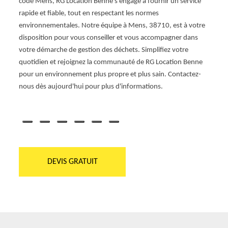
 des
code Mens, RG Location Benne s'engage à fournir un service
besoin
rapide et fiable, tout en respectant les normes
tarifs
iaux
environnementales. Notre équipe à Mens, 38710, est à votre
garant
chets à
disposition pour vous conseiller et vous accompagner dans
nous 
votre démarche de gestion des déchets. Simplifiez votre
livrée
quotidien et rejoignez la communauté de RG Location Benne
Mens,
pour un environnement plus propre et plus sain. Contactez-
accom
nous dès aujourd'hui pour plus d'informations.
effica
travai
DEVIS GRATUIT