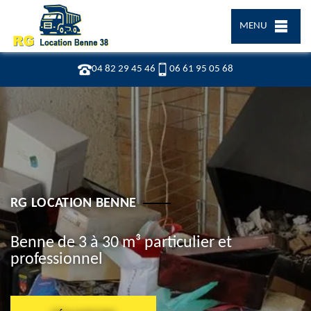
MENU
04 82 29 45 46
06 61 95 05 68
RG LOCATION BENNE
Benne de 3 à 30 m³ particulier et
professionnel