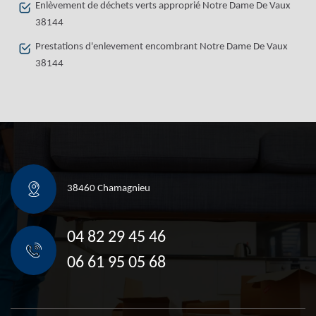
Enlèvement de déchets verts approprié Notre Dame De Vaux
38144
Prestations d'enlevement encombrant Notre Dame De Vaux
38144
38460 Chamagnieu
04 82 29 45 46
06 61 95 05 68