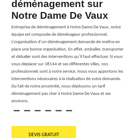
déménagement sur
dé
Notre Dame De Vaux
Da
s
Entreprise de déménagement à Notre Dame De Vaux, notre
Spéci
es
équipe est composée de déménageur professionnel.
Notre 
de
L’organisation d’un déménagement demande de mettre en
démén
tiel
place une bonne organisation. En effet, emballer, transporter
perfo
et déballer sont des interventions qu’il faut effectuer. Si vous
réali
ce de
vous déplacer sur 38144 et ses différentes villes, nos
type 
rons.
professionnels sont à votre service. Nous vous apportons les
des é
on
interventions nécessaires à la réalisation de votre demande.
Notre
alisé.
Du fait de notre proximité, nous déployons un tarif
deman
déménagement pas cher à Notre Dame De Vaux et ses
des se
environs.
DEVIS GRATUIT