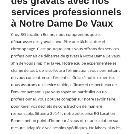
des gravats avec nos
No
services professionnels
Entre
gravats
propos
à Notre Dame De Vaux
265
gravat
25
besoin
Chez RG Location Benne, nous comprenons que se
ros et
Notre
débarrasser des gravats peut être une tâche ardue et
as à
activi
chronophage. C'est pourquoi nous vous offrons des services
ts si
entam
professionnels de débarras de gravats à Notre Dame De Vaux,
e sur
Quelle
afin de vous simplifier la vie. Notre équipe expérimentée se
38144
charge de tout, de la collecte à l'élimination, vous permettant
de vous concentrer sur l'essentiel. Grâce à notre expertise,
nous assurons un service rapide, efficace et respectueux de
l'environnement. Que vous soyez un particulier ou un
professionnel, vous pouvez compter sur notre savoir-faire
pour gérer vos déchets de construction de manière
responsable. Située à 38144, notre entreprise RG Location
Benne met un point d'honneur à vous offrir une solution sur
mesure, adaptée à vos besoins spécifiques. Ne laissez plus les