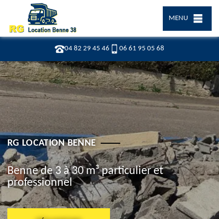
MENU
04 82 29 45 46
06 61 95 05 68
RG LOCATION BENNE
Benne de 3 à 30 m³ particulier et
professionnel