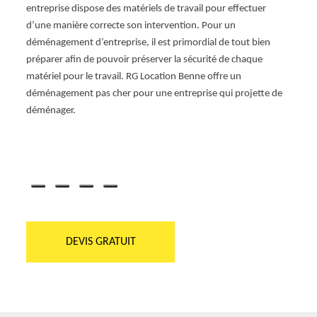
éjà
entreprise dispose des matériels de travail pour effectuer
démén
ort de
d’une manière correcte son intervention. Pour un
pour v
dial
déménagement d’entreprise, il est primordial de tout bien
appor
t ou
préparer afin de pouvoir préserver la sécurité de chaque
inter
otre
matériel pour le travail. RG Location Benne offre un
envir
déménagement pas cher pour une entreprise qui projette de
bonne 
déménager.
nous 
38890
démén
contac
DEVIS GRATUIT