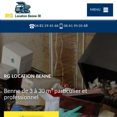
MENU
04 82 29 45 46
06 61 95 05 68
RG LOCATION BENNE
Benne de 3 à 30 m³ particulier et
professionnel