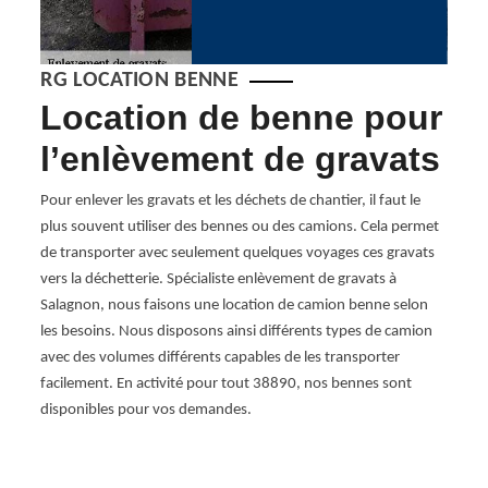
RG LOCATION BENNE
Location de benne pour
RG
l’enlèvement de gravats
vo
ge
nous
Pour enlever les gravats et les déchets de chantier, il faut le
plus souvent utiliser des bennes ou des camions. Cela permet
de
andes,
de transporter avec seulement quelques voyages ces gravats
nction
vers la déchetterie. Spécialiste enlèvement de gravats à
Chez 
s la
Salagnon, nous faisons une location de camion benne selon
l'évac
utieux
les besoins. Nous disposons ainsi différents types de camion
et ch
tion
avec des volumes différents capables de les transporter
offrir
on la
facilement. En activité pour tout 38890, nos bennes sont
soyez 
 de
disponibles pour vos demandes.
Locat
équipe
à l'él