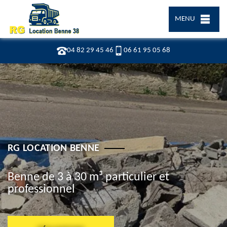
MENU
04 82 29 45 46
06 61 95 05 68
RG LOCATION BENNE
Benne de 3 à 30 m³ particulier et
professionnel