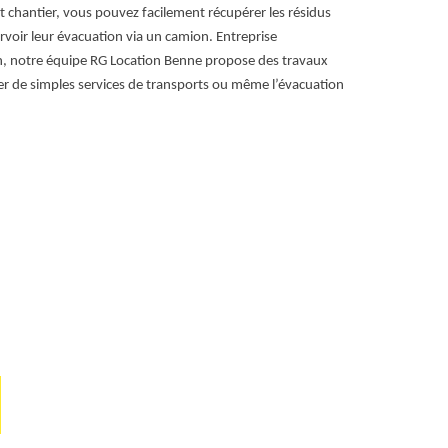
l'enl
t chantier, vous pouvez facilement récupérer les résidus
rvoir leur évacuation via un camion. Entreprise
Chez RG Locat
n, notre équipe RG Location Benne propose des travaux
tâche ardue et
 de simples services de transports ou même l’évacuation
adapté à vos b
professionnels
chantier, en ve
nous garantisso
respectant tou
par sa flexibil
tranquillité d
gravats de man
harmonieux et