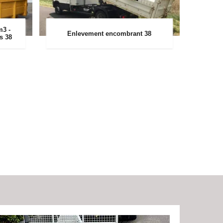
m3 -
Enlevement encombrant 38
rs 38