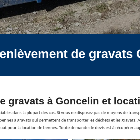
 enlèvement de gravats
 gravats à Goncelin et loca
iables dans la plupart des cas. Si vous ne disposez pas de moyens de trans
 bennes à gravats qui permettent de transporter les déchets et les gravats
at pour la location de bennes. Toute demande de devis est à récupérer au