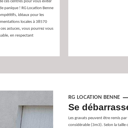
 de ces centres pour vous éviter
s de panique ! RG Location Benne
ompétitifs, idéaux pour les
glementations locales à 38570
c ces astuces, vous pourrez vous
sable, en respectant
RG LOCATION BENNE
gravats
Se débarrass
timents, les prestataires en enlèvements
Les gravats peuvent être remis par 
enir en aide sur l’enlèvement de gravats
considérable (3m3). Selon la taille