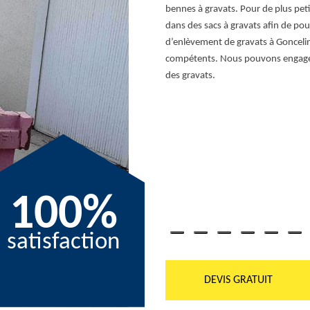
ent des gravats dans les sacs, le
bennes à gravats. Pour de plus peti
vous ayez une notion fiable sur le prix
dans des sacs à gravats afin de pou
de ne pas hésiter à effectuer une
d’enlèvement de gravats à Gonceli
ns engagement aussi.
compétents. Nous pouvons engager
des gravats.
100%
satisfaction
DEVIS GRATUIT