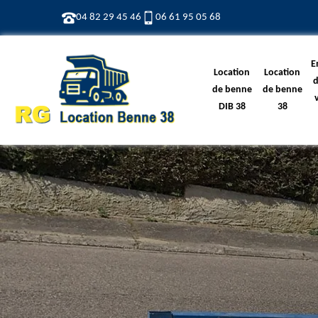
04 82 29 45 46
06 61 95 05 68
E
Location
Location
d
de benne
de benne
DIB 38
38