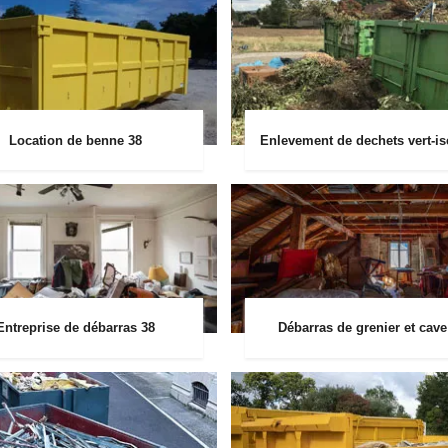
Location de benne 38
Enlevement de dechets vert-is
Entreprise de débarras 38
Débarras de grenier et cave