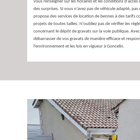
vous renseigner sur les horaires et les conditions d’accès
des surprises. Si vous n’avez pas de véhicule adapté, pa
propose des services de location de bennes à des tarifs c
projets de toutes tailles. N’oubliez pas de vérifier les ré
concernant le dépôt de gravats sur la voie publique. Ave
débarrasser de vos gravats de manière efficace et respon
l'environnement et les lois en vigueur à Goncelin.
Devis enlèvement de 
Afin de faciliter votre tâche sur la construction des bâ
de gravats font leurs apparitions afin de pouvoir vous v