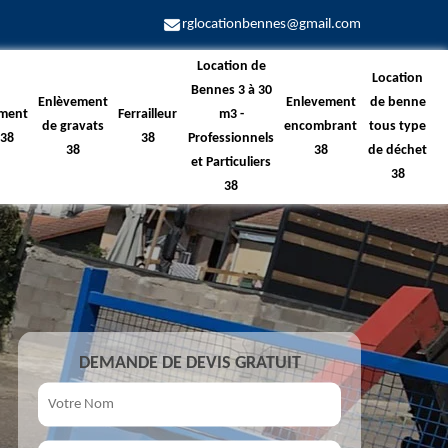
rglocationbennes@gmail.com
Location de
Location
Bennes 3 à 30
Enlèvement
Enlevement
de benne
ment
Ferrailleur
m3 -
de gravats
encombrant
tous type
 38
38
Professionnels
38
38
de déchet
et Particuliers
38
38
DEMANDE DE DEVIS GRATUIT