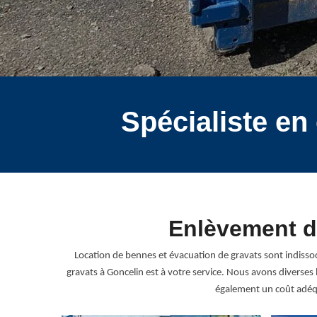
Spécialiste en
Enlèvement de
Location de bennes et évacuation de gravats sont indissoc
gravats à Goncelin est à votre service. Nous avons diverses
également un coût adéqu