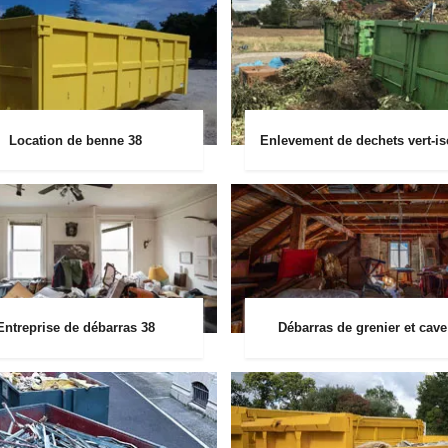
Location de benne 38
Enlevement de dechets vert-is
Entreprise de débarras 38
Débarras de grenier et cave