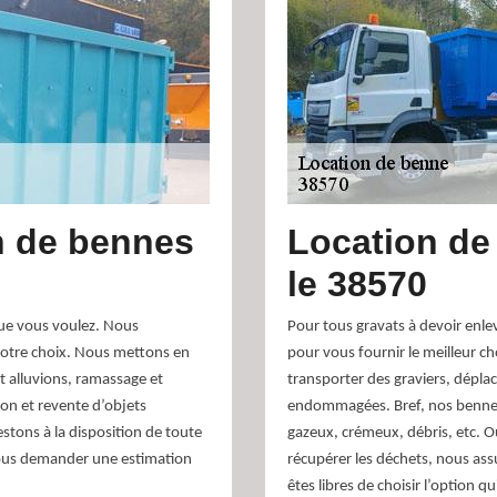
on de bennes
Location de
le 38570
ue vous voulez. Nous
Pour tous gravats à devoir enle
 votre choix. Nous mettons en
pour vous fournir le meilleur 
et alluvions, ramassage et
transporter des graviers, dépla
on et revente d’objets
endommagées. Bref, nos bennes 
stons à la disposition de toute
gazeux, crémeux, débris, etc. O
 nous demander une estimation
récupérer les déchets, nous as
êtes libres de choisir l’option q