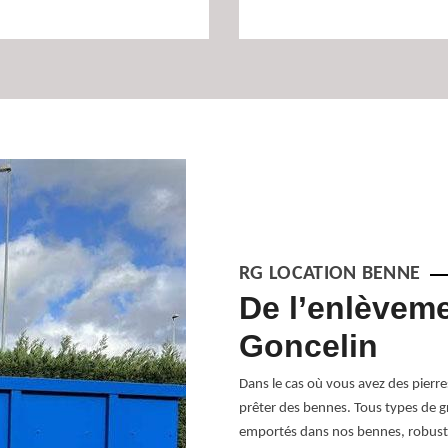
RG LOCATION BENNE
De l’enlèveme
Goncelin
placer des matériels de grand volume. La
ur réaliser les travaux de
Dans le cas où vous avez des pierr
des transports des débarras des
prêter des bennes. Tous types de gr
qui sont fait pour répondre à des
emportés dans nos bennes, robuste
el à un prestataire professionnel et