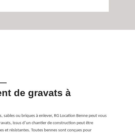
nt de gravats à
Notre
Gonce
es, sables ou briques à enlever, RG Location Benne peut vous
Vous avez le c
avats, issus d’un chantier de construction peut être
Vous pouvez ré
s et résistantes. Toutes bennes sont conçues pour
Nous établisso