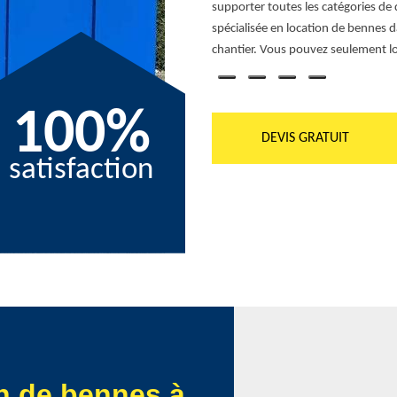
supporter toutes les catégories de 
ter les transports de vos déchets ou vos
spécialisée en location de bennes 
chantier. Vous pouvez seulement l
100%
DEVIS GRATUIT
satisfaction
on de bennes à