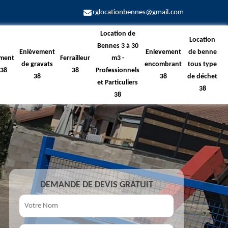
rglocationbennes@gmail.com
Location de
Location
Bennes 3 à 30
Enlèvement
Enlevement
de benne
ment
Ferrailleur
m3 -
de gravats
encombrant
tous type
 38
38
Professionnels
38
38
de déchet
et Particuliers
38
38
DEMANDE DE DEVIS GRATUIT