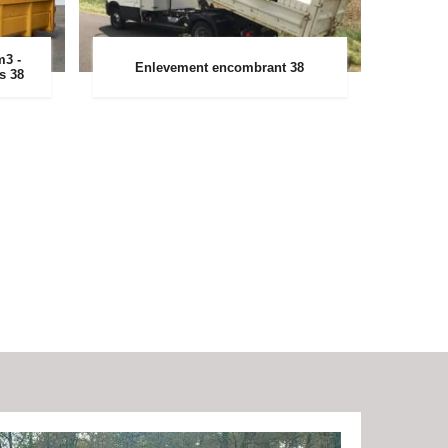
m3 -
Enlevement encombrant 38
rs 38