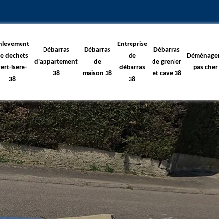
nlevement
Entreprise
Débarras
Débarras
Débarras
e dechets
de
Déménage
d'appartement
de
de grenier
vert-isere-
débarras
pas cher
38
maison 38
et cave 38
38
38