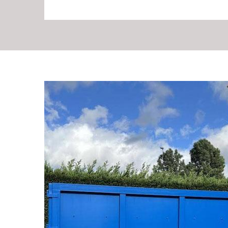
Location de benne
La benne est un moyen de transport idéal pour faire dé
benne est efficace pour l’évacuation de la déchèterie, po
déménagement et également, pour assurer l’opération 
encombrants. Il existe des bennes à plusieurs volumes 
différentes exigences des clients. Vous pouvez faire app