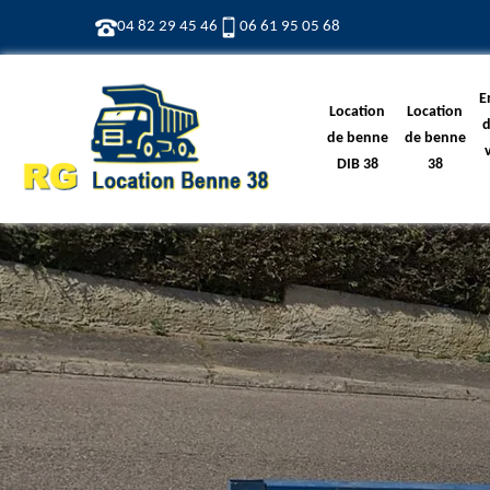
04 82 29 45 46
06 61 95 05 68
E
Location
Location
d
de benne
de benne
DIB 38
38