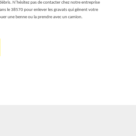
débris. N’hésitez pas de contacter chez notre entreprise
vous êtes libr
dans le 38570 pour enlever les gravats qui gênent votre
location pour u
ouer une benne ou la prendre avec un camion.