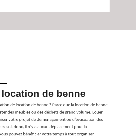
 location de benne
De l’
Chef
ration de location de benne ? Parce que la location de benne
orter des meubles ou des déchets de grand volume. Louer
Dans le cas où
niser votre projet de déménagement ou d’évacuation des
prêter des ben
ez soi, donc, il n’y a aucun déplacement pour la
emportés dans
 vous pouvez bénéficier votre temps à tout organiser