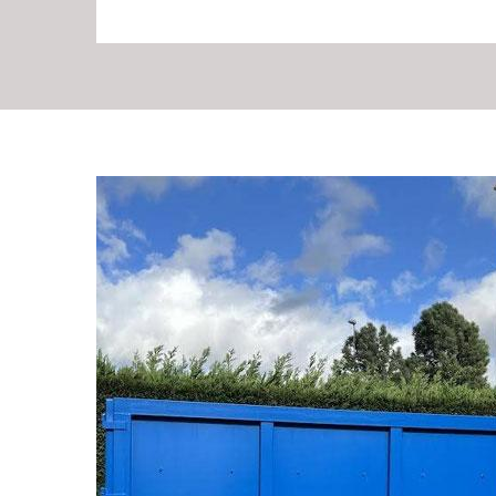
Une location de benn
Avez-vous des déchets industriels à débarrasser ? Nous 
d’autres moyens existent pour déplacer ces déchets, ma
simple et rapide. Adaptés à tous volumes, nos bennes 
Vous pouvez nous contacter afin que l’on puisse vous do
bennes chez RG Location Benne. Vous pouvez aussi dem