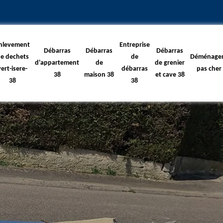
nlevement
Entreprise
Débarras
Débarras
Débarras
e dechets
de
Déménage
d'appartement
de
de grenier
vert-isere-
débarras
pas cher
38
maison 38
et cave 38
38
38