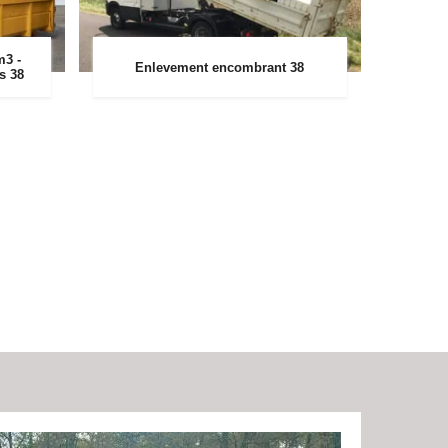
m3 -
Enlevement encombrant 38
rs 38