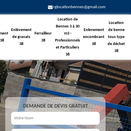
rglocationbennes@gmail.com
Location de
Location
Bennes 3 à 30
Enlèvement
Enlevement
de benne
ment
Ferrailleur
m3 -
de gravats
encombrant
tous type
 38
38
Professionnels
38
38
de déchet
et Particuliers
38
38
DEMANDE DE DEVIS GRATUIT