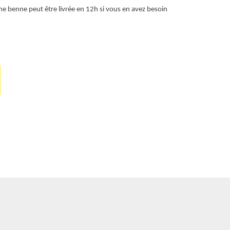
supporter tout
ne benne peut être livrée en 12h si vous en avez besoin
spécialisée en
chantier. Vou