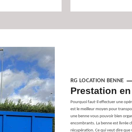
RG LOCATION BENNE
es à Saint Chef
Prestation en
avons la benne qu’il vous faut. Certes,
Pourquoi faut-il effectuer une opé
is les mettre dans une benne est la plus
est le meilleur moyen pour transp
peuvent contenir 4 à 30 m3 de déchets.
une benne vous pouvoir bien orga
nner les détails sur la location de
encombrants. La benne est livrée ch
ander simplement un devis en ligne
récupération. Ce qui veut dire que