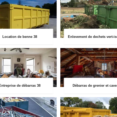
Location de benne 38
Enlevement de dechets vert-is
Entreprise de débarras 38
Débarras de grenier et cave