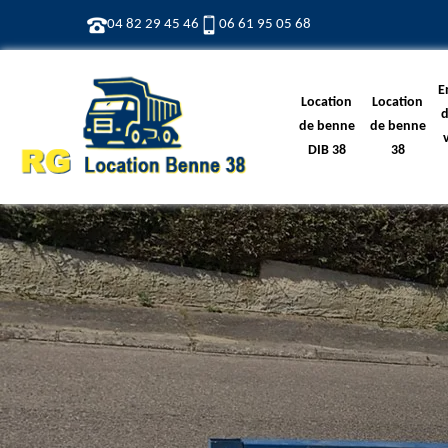
04 82 29 45 46
06 61 95 05 68
E
Location
Location
d
de benne
de benne
DIB 38
38