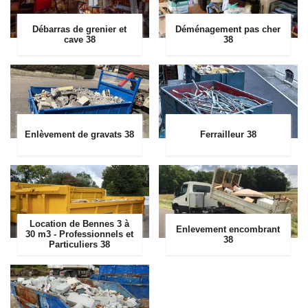
Débarras de grenier et
Déménagement pas cher
cave 38
38
Enlèvement de gravats 38
Ferrailleur 38
Location de Bennes 3 à
Enlevement encombrant
30 m3 - Professionnels et
38
Particuliers 38