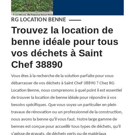
RG LOCATION BENNE
Trouvez la location de
RG
benne idéale pour tous
vo
vos déchets à Saint
po
Chef 38890
be
Vous êtes à la recherche de la solution parfaite pour vous
RG Loc
débarrasser de vos déchets à Saint Chef 38890 ? Chez RG
benne
la
Location Benne, nous comprenons à quel point il est essentiel
projet
us
de trouver la location de benne idéale pour répondre à vos
qu'en
aint
besoins spécifiques. Que vous soyez un particulier en plein
dispo
travaux de rénovation ou un professionnel de la construction,
besoin
sont
nous avons la benne qu'il vous faut. Notre large gamme de
ou de
s
bennes est conçue pour accueillir tous types de déchets, qu'il
est à 
8890,
s'agisse de gravats, de déchets verts ou de matériaux
soluti