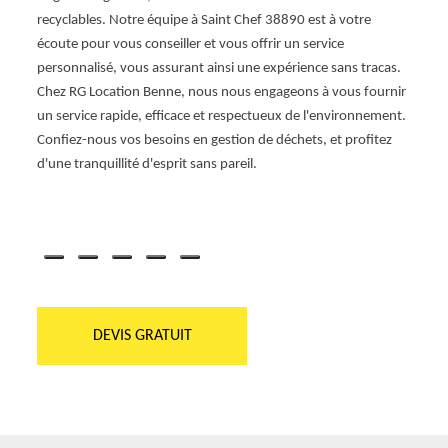
tées à
recyclables. Notre équipe à Saint Chef 38890 est à votre
de te
n. Nos
écoute pour vous conseiller et vous offrir un service
assuro
er à
personnalisé, vous assurant ainsi une expérience sans tracas.
et ses
Chez RG Location Benne, nous nous engageons à vous fournir
servic
es.
un service rapide, efficace et respectueux de l'environnement.
gestio
ur que
Confiez-nous vos besoins en gestion de déchets, et profitez
Locati
nt.
d'une tranquillité d'esprit sans pareil.
bennes
toute
ion
DEVIS GRATUIT