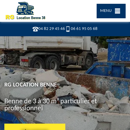
MENU
04 82 29 45 46
06 61 95 05 68
RG LOCATION BENNE
Benne de 3 à 30 m³ particulier et
professionnel