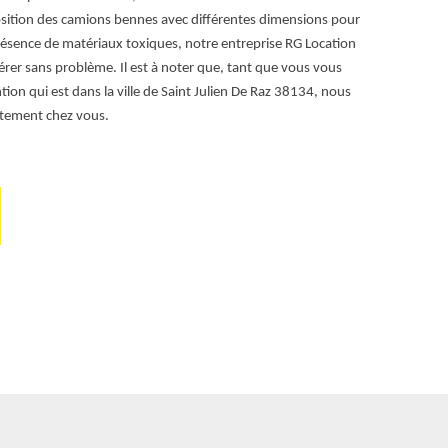
osition des camions bennes avec différentes dimensions pour
38134 que ce s
 présence de matériaux toxiques, notre entreprise RG Location
ferreux, tels que
érer sans problème. Il est à noter que, tant que vous vous
nickel ; etc. E
ion qui est dans la ville de Saint Julien De Raz 38134, nous
entreprise RG 
itement chez vous.