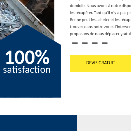
n Benne s’adresse à tous types de
domicile. Nous avons à notre disp
er leurs fers (fonte, fer gris, fer ductile,
les récupérer. Tant qu’il n’y a pas
 Benne dispose de plusieurs bascules
Benne peut les acheter et les récup
rassurer que, nous achetons vos fers
trouvez dans notre zone d’intervent
proposons de nous déplacer gratu
100%
DEVIS GRATUIT
satisfaction