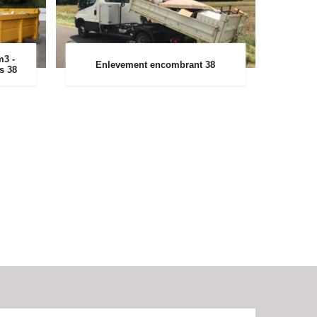
m3 -
Enlevement encombrant 38
rs 38