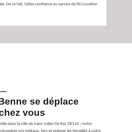
née. De ce fait, faites confiance au service de RG Location
Benne se déplace
RG Lo
 chez vous
joign
tèle dans la ville de Saint Julien De Raz 38134 ; notre
Intervenant à 
écupérer vos métaux, fers et enlever les ferrailles à votre
RG Location Be