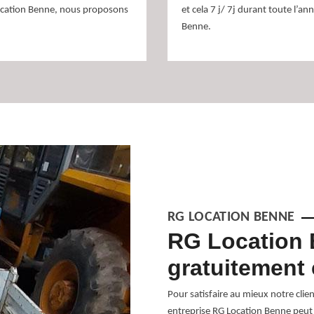
ocation Benne, nous proposons
et cela 7 j/ 7j durant toute l’an
Benne.
RG LOCATION BENNE
 Location
RG Location 
gratuitement
s fers dans la ville de Saint Julien De
Pour satisfaire au mieux notre clien
 RG Location Benne. Dans la ville de
entreprise RG Location Benne peut r