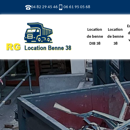
04 82 29 45 46
06 61 95 05 68
E
Location
Location
d
de benne
de benne
DIB 38
38