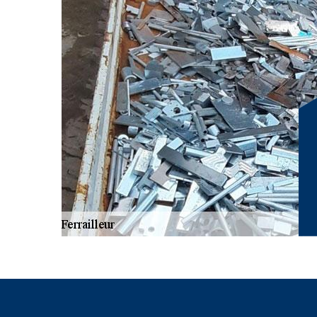
Saint Julien De Raz 38134, notre entreprise RG Locatio
clientèle, comme : les usines et les particuliers pour achet
acier). Il est à noter que, notre entreprise RG Location
électroniques pour peser vos fers. Nous tenons à vous 
aux meilleurs prix (qui est le cours du jour).