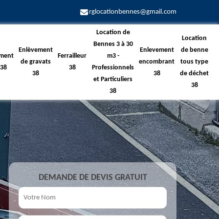
rglocationbennes@gmail.com
Location de
Location
Bennes 3 à 30
Enlèvement
Enlevement
de benne
ment
Ferrailleur
m3 -
de gravats
encombrant
tous type
 38
38
Professionnels
38
38
de déchet
et Particuliers
38
38
DEMANDE DE DEVIS GRATUIT