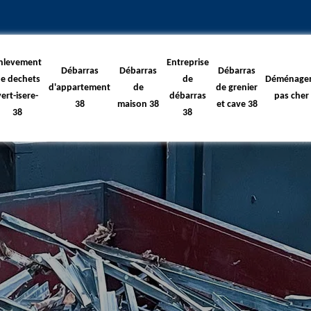
nlevement
Entreprise
Débarras
Débarras
Débarras
e dechets
de
Déménage
d'appartement
de
de grenier
vert-isere-
débarras
pas cher
38
maison 38
et cave 38
38
38