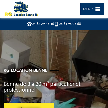
MENU
04 82 29 45 46
06 61 95 05 68
RG LOCATION BENNE
Benne de 3 à 30 m³ particulier et
professionnel