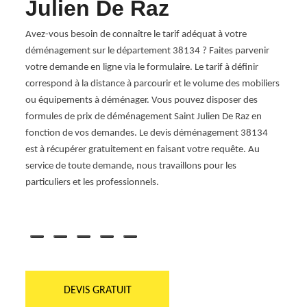
Julien De Raz
ch
aire
il qui
Avez-vous besoin de connaître le tarif adéquat à votre
Comme
r
déménagement sur le département 38134 ? Faites parvenir
être 
votre demande en ligne via le formulaire. Le tarif à définir
avez 
r
correspond à la distance à parcourir et le volume des mobiliers
nous v
ou équipements à déménager. Vous pouvez disposer des
direc
en
formules de prix de déménagement Saint Julien De Raz en
profe
fonction de vos demandes. Le devis déménagement 38134
connai
est à récupérer gratuitement en faisant votre requête. Au
organ
te de
service de toute demande, nous travaillons pour les
égalem
particuliers et les professionnels.
prix q
clien
prêts 
DEVIS GRATUIT