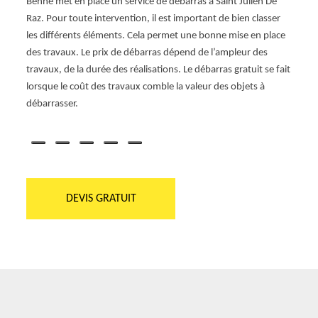
st
Benne met en place un service de débarras à Saint Julien De
meuble
Raz. Pour toute intervention, il est important de bien classer
débarr
ojet.
les différents éléments. Cela permet une bonne mise en place
pouvo
et
des travaux. Le prix de débarras dépend de l’ampleur des
projet
travaux, de la durée des réalisations. Le débarras gratuit se fait
à réc
34 et
lorsque le coût des travaux comble la valeur des objets à
ent et
débarrasser.
DEVIS GRATUIT