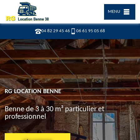
MENU
04 82 29 45 46
06 61 95 05 68
RG LOCATION BENNE
Benne de 3 à 30 m³ particulier et
professionnel