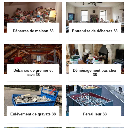
Débarras de maison 38
Entreprise de débarras 38
Débarras de grenier et
Déménagement pas cher
cave 38
38
Enlèvement de gravats 38
Ferrailleur 38