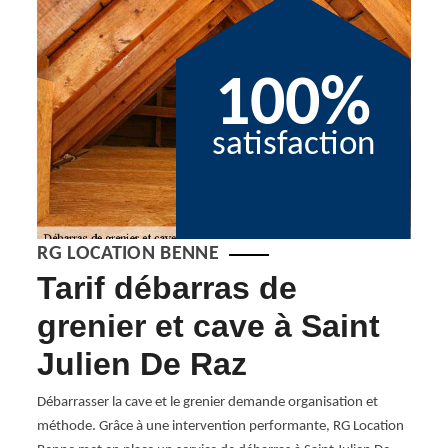
100%
satisfaction
RG LOCATION BENNE
t
Tarif débarras de
De
grenier et cave à Saint
gr
Julien De Raz
Avez-
débar
de
Débarrasser la cave et le grenier demande organisation et
dans l
ée
méthode. Grâce à une intervention performante, RG Location
trier,